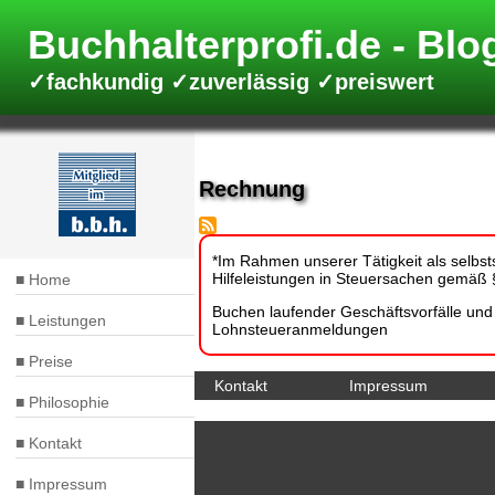
Direkt
zum
Buchhalterprofi.de
Inhalt
✓fachkundig ✓zuverlässig ✓preiswert
Rechnung
*Im Rahmen unserer Tätigkeit als selbsts
Hilfeleistungen in Steuersachen gemäß §
Home
Hauptnavigation
Buchen laufender Geschäftsvorfälle un
Leistungen
Lohnsteueranmeldungen
Preise
Kontakt
Impressum
Fußbereich
Philosophie
Kontakt
Impressum