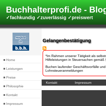
Direkt
zum
Buchhalterprofi.de
Inhalt
✓fachkundig ✓zuverlässig ✓preiswert
Gelangenbestätigung
*Im Rahmen unserer Tätigkeit als selbsts
Hilfeleistungen in Steuersachen gemäß §
Home
Hauptnavigation
Buchen laufender Geschäftsvorfälle un
Leistungen
Lohnsteueranmeldungen
Preise
Kontakt
Impressum
Fußbereich
Philosophie
Kontakt
Impressum