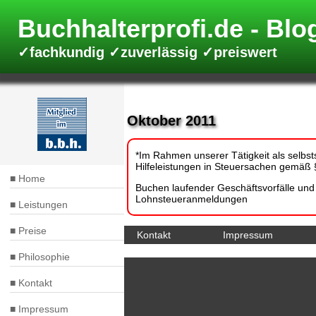
Direkt
zum
Buchhalterprofi.de
Inhalt
✓fachkundig ✓zuverlässig ✓preiswert
Oktober 2011
*Im Rahmen unserer Tätigkeit als selbsts
Hilfeleistungen in Steuersachen gemäß §
Home
Hauptnavigation
Buchen laufender Geschäftsvorfälle un
Lohnsteueranmeldungen
Leistungen
Preise
Kontakt
Impressum
Fußbereich
Philosophie
Kontakt
Impressum